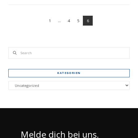
1
...
4
5
6
VIEW POST
Search
KATEGORIEN
Kategorien
Melde dich bei uns.