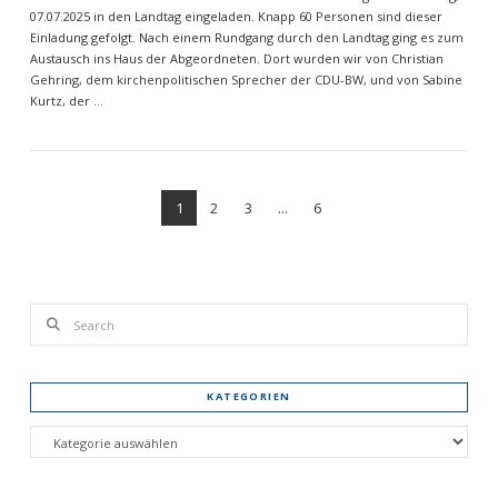
07.07.2025 in den Landtag eingeladen. Knapp 60 Personen sind dieser
Einladung gefolgt. Nach einem Rundgang durch den Landtag ging es zum
Austausch ins Haus der Abgeordneten. Dort wurden wir von Christian
Gehring, dem kirchenpolitischen Sprecher der CDU-BW, und von Sabine
Kurtz, der …
1
2
3
...
6
Search
VIEW POST
KATEGORIEN
Kategorien