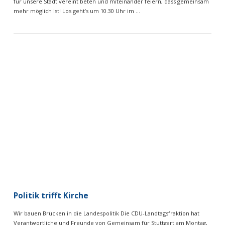
für unsere Stadt vereint beten und miteinander feiern, dass gemeinsam
mehr möglich ist! Los geht’s um 10.30 Uhr im …
VIEW POST
Politik trifft Kirche
Wir bauen Brücken in die Landespolitik Die CDU-Landtagsfraktion hat
Verantwortliche und Freunde von Gemeinsam für Stuttgart am Montag,