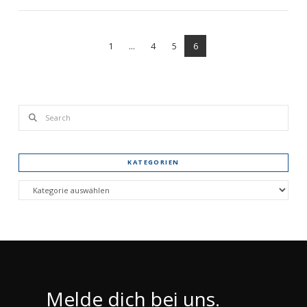
1
...
4
5
6
VIEW POST
Search
KATEGORIEN
Kategorien
Melde dich bei uns.