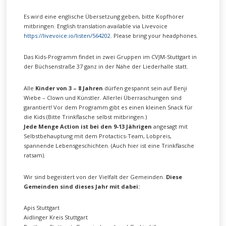
dass dabei Daten an
Drittanbieter
Es wird eine englische Übersetzung geben, bitte Kopfhörer
weitergegeben
mitbringen. English translation available via Livevoice
werden.
https://livevoice.io/listen/564202
. Please bring your headphones.
Mehr Informationen
Das Kids-Programm findet in zwei Gruppen im CVJM-Stuttgart in
Inhalt
der Büchsenstraße 37 ganz in der Nähe der Liederhalle statt.
entsperren
Alle
Kinder von 3 – 8 Jahren
dürfen gespannt sein auf Benji
Erforderlichen
Wiebe – Clown und Künstler. Allerlei Überraschungen sind
Service
garantiert! Vor dem Programm gibt es einen kleinen Snack für
akzeptieren
die Kids (Bitte Trinkflasche selbst mitbringen.)
und Inhalte
Jede Menge Action ist bei den 9-13 Jährigen
angesagt mit
entsperren
Selbstbehauptung mit dem Protactics-Team, Lobpreis,
spannende Lebensgeschichten. (Auch hier ist eine Trinkflasche
ratsam).
Wir sind begeistert von der Vielfalt der Gemeinden.
Diese
Video Einladung zum gemeinsamen Gottesdienst
Gemeinden sind dieses Jahr mit dabei:
am 24.9.2023
Apis Stuttgart
Aidlinger Kreis Stuttgart