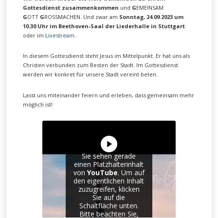
Gottesdienst zusammenkommen
und
G
EMEINSAM
G
OTT
G
ROSSMACHEN. Und zwar am
Sonntag, 24.09.2023 um
10.30 Uhr im Beethoven-Saal der Liederhalle in Stuttgart
oder im
Livestream
.
In diesem Gottesdienst steht Jesus im Mittelpunkt. Er hat uns als
Christen verbunden zum Besten der Stadt. Im Gottesdienst
werden wir konkret für unsere Stadt vereint beten.
Lasst uns miteinander feiern und erleben, dass gemeinsam mehr
möglich ist!
Sie sehen gerade
einen Platzhalterinhalt
von
YouTube
. Um auf
den eigentlichen Inhalt
zuzugreifen, klicken
Sie auf die
Schaltfläche unten.
Bitte beachten Sie,