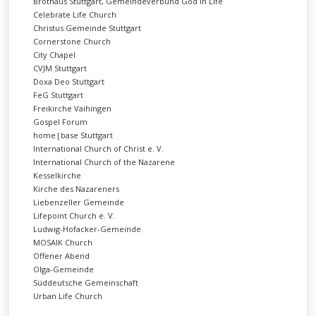
Brothaus Stuttgart, Gemeindeverbund God in Life
Celebrate Life Church
Christus Gemeinde Stuttgart
Cornerstone Church
City Chapel
CVJM Stuttgart
Doxa Deo Stuttgart
FeG Stuttgart
Freikirche Vaihingen
Gospel Forum
home|base Stuttgart
International Church of Christ e. V.
International Church of the Nazarene
Kesselkirche
Kirche des Nazareners
Liebenzeller Gemeinde
Lifepoint Church e. V.
Ludwig-Hofacker-Gemeinde
MOSAIK Church
Offener Abend
Olga-Gemeinde
Süddeutsche Gemeinschaft
Urban Life Church